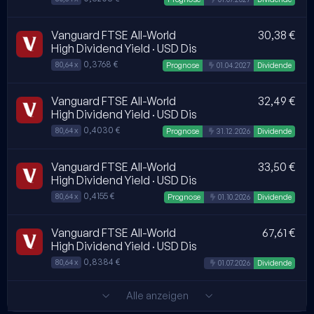
Vanguard FTSE All-World
30,38 €
High Dividend Yield · USD Dis
0,3768 €
80,64 x
Automatisch erstellt
Prognose
01.04.2027
Dividende
Vanguard FTSE All-World
32,49 €
High Dividend Yield · USD Dis
0,4030 €
80,64 x
Automatisch erstellt
Prognose
31.12.2026
Dividende
Vanguard FTSE All-World
33,50 €
High Dividend Yield · USD Dis
0,4155 €
80,64 x
Automatisch erstellt
Prognose
01.10.2026
Dividende
Vanguard FTSE All-World
67,61 €
High Dividend Yield · USD Dis
0,8384 €
80,64 x
Automatisch erstellt
01.07.2026
Dividende
Alle anzeigen