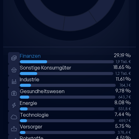
29.19 %
Finanzen
1,9 Tsd. €
18.65 %
Sonstige Konsumgüter
1,2 Tsd. €
11.61 %
Industrie
764,1 €
9.78 %
Gesundheitswesen
643,7 €
8.08 %
Energie
531,8 €
7.44 %
Technologie
489,7 €
5.75 %
Versorger
378,4 €
4.51 %
Rohstoffe