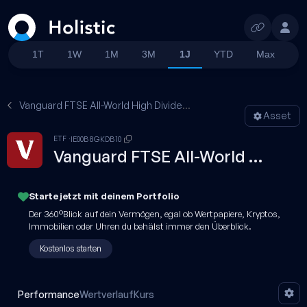
Suchen
1T
1W
1M
3M
1J
YTD
Max
Vanguard FTSE All-World High Dividend Yield · USD Dis
Asset
ETF
IE00B8GKDB10
Vanguard FTSE All-World High Dividend Yield · USD Dis
Starte jetzt mit
deinem
Portfolio
Der 360°Blick auf dein Vermögen, egal ob Wertpapiere, Kryptos,
Immobilien oder Uhren du behälst immer den Überblick.
Kostenlos starten
Performance
Wertverlauf
Kurs