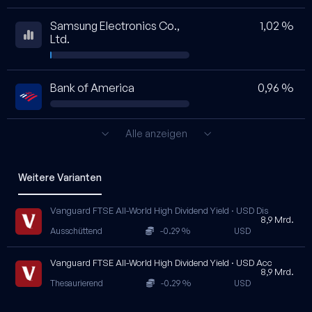
Samsung Electronics Co.,
1,02 %
Ltd.
Bank of America
0,96 %
Alle anzeigen
Weitere Varianten
Vanguard FTSE All-World High Dividend Yield · USD Dis
8,9 Mrd.
Ausschüttend
-0.29 %
USD
Vanguard FTSE All-World High Dividend Yield · USD Acc
8,9 Mrd.
Thesaurierend
-0.29 %
USD