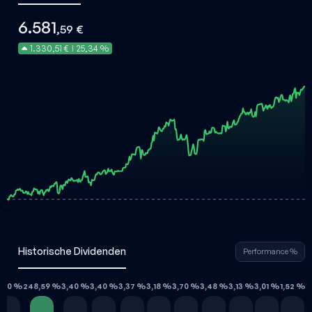
6.581
,59 €
1.330,51 €
25,34 %
|
Historische Dividenden
Performance %
,40 %
248,59 %
3,40 %
3,40 %
3,37 %
3,18 %
3,70 %
3,48 %
3,13 %
3,01 %
1,52 %