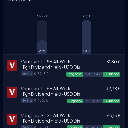
65,99 €
161,1 €
2026
2027
Vanguard FTSE All-World
31,80 €
High Dividend Yield · USD Dis
0,3943 €
80,64 x
Automatisch erstellt
Prognose
31.12.2027
Dividende
Vanguard FTSE All-World
32,78 €
High Dividend Yield · USD Dis
0,4065 €
80,64 x
Automatisch erstellt
Prognose
01.10.2027
Dividende
Vanguard FTSE All-World
66,15 €
High Dividend Yield · USD Dis
0,8203 €
80,64 x
Automatisch erstellt
Prognose
01.07.2027
Dividende