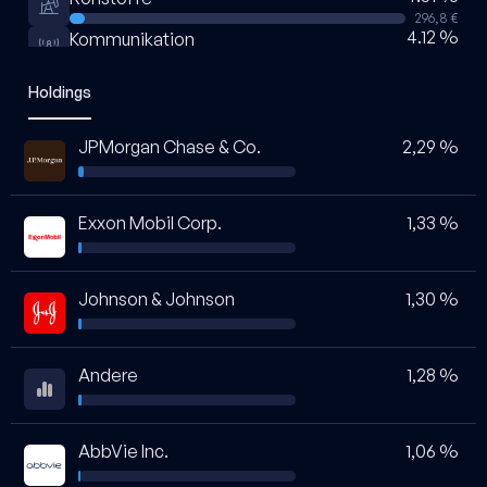
296,8 €
4.12 %
Kommunikation
271,2 €
0.87 %
Immobilien
Holdings
57,3 €
JPMorgan Chase & Co.
2,29 %
Exxon Mobil Corp.
1,33 %
Johnson & Johnson
1,30 %
Andere
1,28 %
AbbVie Inc.
1,06 %