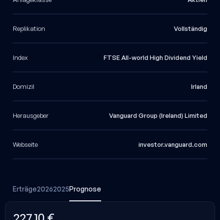
Replikation
Vollständig
Index
FTSE All-world High Dividend Yield
Domizil
Irland
Herausgeber
Vanguard Group (Ireland) Limited
Webseite
investor.vanguard.com
Erträge
2026
2025
Prognose
227,10 €