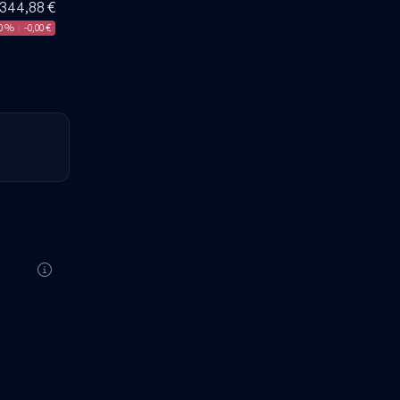
.344,88 €
00 %
-0,00 €
|