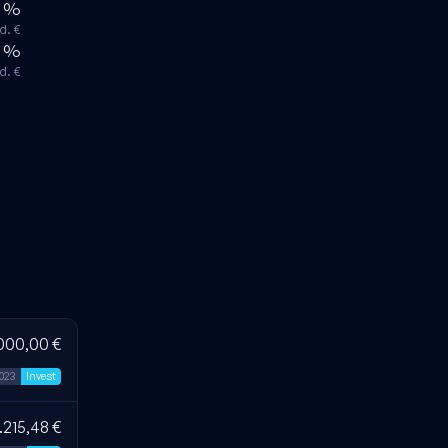
2 %
d. €
8 %
d. €
000,00 €
2023
Invest
.215,48 €