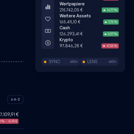
Wertpapiere
215.742,05 €
14,77 %
Weitere Assets
165.411,10 €
7,73 %
Cash
126.293,41 €
0,07 %
Krypto
97.846,28 €
47,55 %
SYNC
LENS
aktiv
aktiv
A-Z
7.109,91 €
0 %
-0,18 €
|