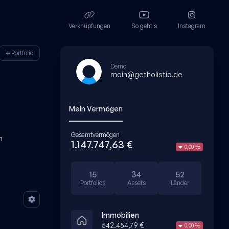
Verknüpfungen
So geht's
Instagram
Portfolio
Demo
moin@getholistic.de
Mein Vermögen
Gesamtvermögen
n
1.147.747,63 €
0,00 %
15
34
52
Portfolios
Assets
Länder
Immobilien
542.454,79 €
0,00 %