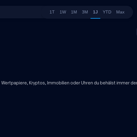
1T
1W
1M
3M
1J
YTD
Max
b Wertpapiere, Kryptos, Immobilien oder Uhren du behälst immer de