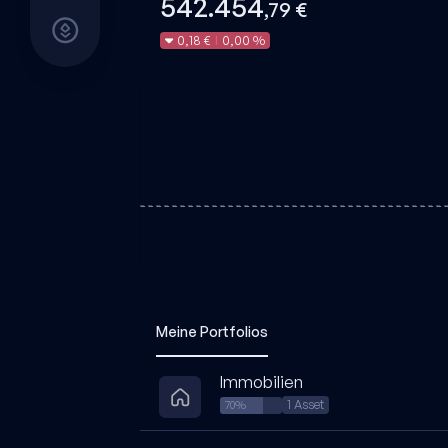
542.454
,79 €
0,18 €
0,00 %
|
Meine Portfolios
Immobilien
1 Asset
70%