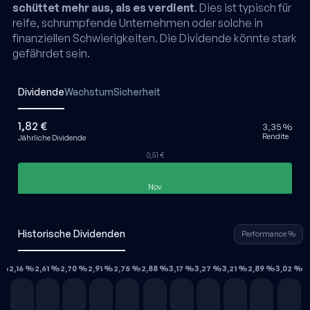
schüttet mehr aus, als es verdient
. Dies ist typisch für
reife, schrumpfende Unternehmen oder solche in
finanziellen Schwierigkeiten. Die Dividende könnte stark
gefährdet sein.
Dividende
Wachstum
Sicherheit
1,82 €
3,35 %
Rendite
Jährliche Dividende
0,51 €
Nov.
Historische Dividenden
Performance %
 %
2,16 %
2,61 %
2,70 %
2,91 %
2,75 %
2,88 %
3,17 %
3,27 %
3,21 %
2,89 %
3,02 %