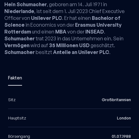
Hein Schumacher
, geboren am 14. Juli 1971 in
Niederlande
, ist seit dem 1. Juli 2023 Chief Executive
Officer von
Unilever PLC
. Er hat einen
Bachelor of
Science
in Economics von der
Erasmus University
Rotterdam
und einen
MBA
von der
INSEAD
.
Schumacher
trat 2023 in das Unternehmen ein. Sein
Vermögen
wird auf
35 Millionen USD
geschätzt.
Schumacher
besitzt
Anteile an Unilever PLC
.
Fakten
Sitz
Großbritannien
Hauptsitz
London
Börsengang
01.07.1988