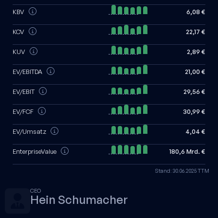
KBV
6,08 €
KCV
22,17 €
KUV
2,89 €
EV/EBITDA
21,00 €
EV/EBIT
29,56 €
EV/FCF
30,99 €
EV/Umsatz
4,04 €
EnterpriseValue
180,6 Mrd. €
Stand: 30.06.2025 TTM
CEO
Hein Schumacher