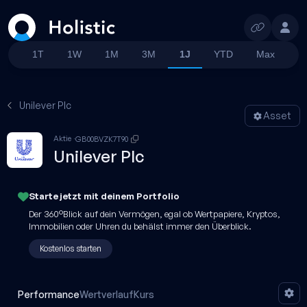
Suchen
1T
1W
1M
3M
1J
YTD
Max
Unilever Plc
Asset
Aktie
GB00BVZK7T90
Unilever Plc
Starte jetzt mit
deinem
Portfolio
Der 360°Blick auf dein Vermögen, egal ob Wertpapiere, Kryptos,
Immobilien oder Uhren du behälst immer den Überblick.
Kostenlos starten
Performance
Wertverlauf
Kurs