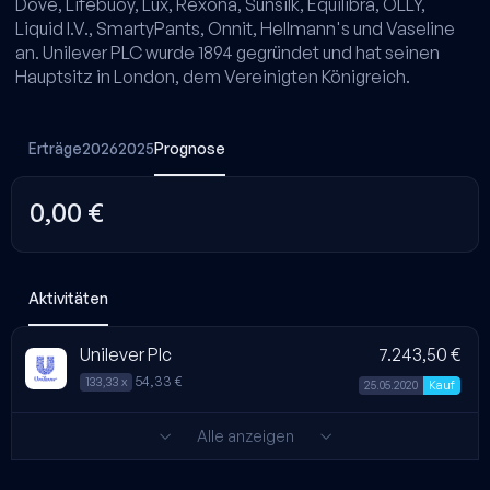
Dove, Lifebuoy, Lux, Rexona, Sunsilk, Equilibra, OLLY,
Liquid I.V., SmartyPants, Onnit, Hellmann's und Vaseline
an. Unilever PLC wurde 1894 gegründet und hat seinen
Hauptsitz in London, dem Vereinigten Königreich.
Erträge
2026
2025
Prognose
0,00 €
Aktivitäten
Unilever Plc
7.243,50 €
54,33 €
133,33 x
25.05.2020
Kauf
Alle anzeigen