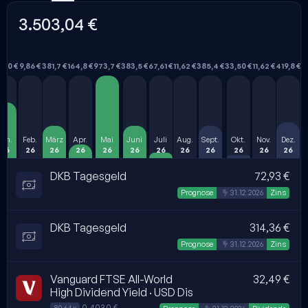
3.503,04 €
0,0 €
9,86 €
381,7 €
164,8 €
973,7 €
383,5 €
67,61 €
11,62 €
385,4 €
33,50 €
11,62 €
419,8 €
Jan.
Feb.
März
Apr.
Mai
Juni
Juli
Aug.
Sept.
Okt.
Nov.
Dez.
26
26
26
26
26
26
26
26
26
26
26
26
DKB Tagesgeld
72,93 €
Automatisch erstellt
Prognose
31.12.2026
Zins
DKB Tagesgeld
314,36 €
Automatisch erstellt
Prognose
31.12.2026
Zins
Vanguard FTSE All-World
32,49 €
High Dividend Yield · USD Dis
0,4030 €