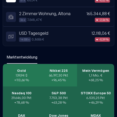
163,91 €
-6,02 %
57 x
2 Zimmer Wohnung, Altona
165.344,88 €
7.548,47 €
-2,06 %
36 x
USD Tagesgeld
12.118,06 €
0,8656 €
-0,39 %
14.000 x
Marktentwicklung
Gold
Nikkei 225
Mein Vermögen
139,94 $
66.197,30 Pkt
1,1 Mio. €
+113,66 %
+96,45 %
+68,25 %
Nasdaq 100
S&P 500
STOXX Europe 50
29.646,00 Pkt
7.753,38 Pkt
6.535,25 Pkt
+78,68 %
+63,28 %
+46,29 %
DAX
Dow Jones
MDAX