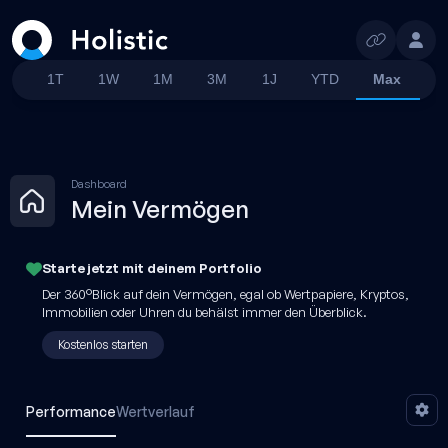
Suchen
1T
1W
1M
3M
1J
YTD
Max
Dashboard
Mein Vermögen
Starte jetzt mit
deinem
Portfolio
Der 360°Blick auf dein Vermögen, egal ob Wertpapiere, Kryptos,
Immobilien oder Uhren du behälst immer den Überblick.
Kostenlos starten
Performance
Wertverlauf