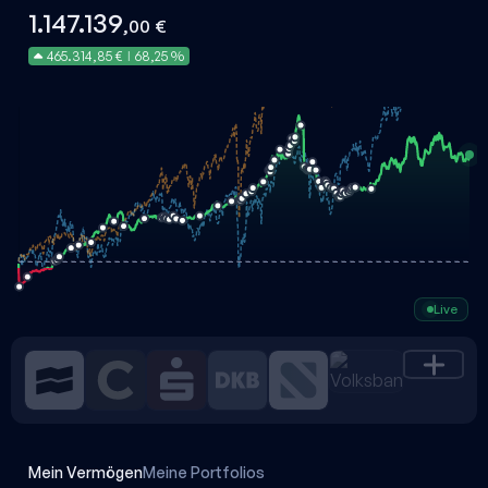
1.147.139
,00 €
465.314,85 €
68,25 %
|
Live
Mein Vermögen
Meine Portfolios