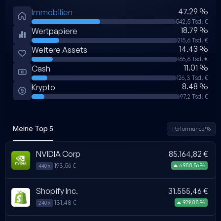
47.29 %
Immobilien
542,5 Tsd. €
18.79 %
Wertpapiere
215,6 Tsd. €
14.43 %
Weitere Assets
165,6 Tsd. €
11.01 %
Cash
126,3 Tsd. €
8.48 %
Krypto
97,2 Tsd. €
Meine Top 5
Performance %
NVIDIA Corp
85.164,82 €
193,56 €
6.988,56 %
440 x
Shopify Inc.
31.555,46 €
131,48 €
929,88 %
240 x