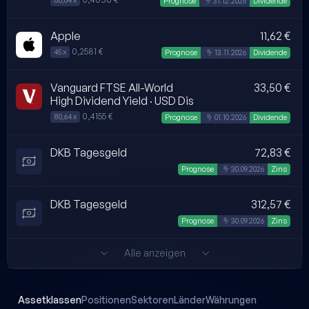
80,64 x
Automatisch erstellt
Prognose
31.12.2026
Dividende
Apple
11,62 €
0,2581 €
45 x
Automatisch erstellt
Prognose
13.11.2026
Dividende
Vanguard FTSE All-World
33,50 €
High Dividend Yield · USD Dis
0,4155 €
80,64 x
Automatisch erstellt
Prognose
01.10.2026
Dividende
DKB Tagesgeld
72,83 €
Automatisch erstellt
Prognose
30.09.2026
Zins
DKB Tagesgeld
312,57 €
Automatisch erstellt
Prognose
30.09.2026
Zins
Alle anzeigen
Assetklassen
Positionen
Sektoren
Länder
Währungen