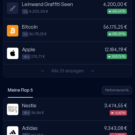
Leinwand Graffiti Seen
4.200,00 €
4.200,00 €
663,64 %
1 x
Bitcoin
56.175,25 €
56.175,25 €
593,39 %
1 x
Apple
12.184,78 €
270,77 €
388,76 %
45 x
Alle 25 anzeigen
Meine Flop 5
Performance %
Nestle
3.474,55 €
86,86 €
-6,60 %
40 x
Adidas
9.343,08 €