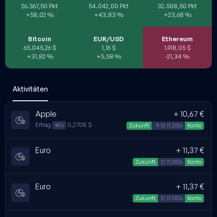
26.367,50 Pkt
54.042,00 Pkt
32.508,50 Pkt
+58,02 %
+43,83 %
+23,68 %
Bitcoin
EUR/USD
Ethereum
65.045,26 $
1,16 $
1.918,05 $
+31,82 %
+5,58 %
-21,34 %
Aktivitäten
Apple
+ 10,67 €
Ertrag
0,2708 $
45 x
Automatisch verrechne
Zukunft
13.11.2026
Konto
Euro
+ 11,37 €
Zukunft
12.11.2026
Konto
Euro
+ 11,37 €
Zukunft
12.11.2026
Konto