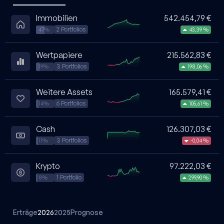
Immobilien
542.454,79 €
2 Portfolios
47%
43,39 %
Wertpapiere
215.562,83 €
3 Portfolios
19%
198,06 %
Weitere Assets
165.579,41 €
6 Portfolios
14%
105,61 %
Cash
126.307,03 €
3 Portfolios
11%
-0,04 %
Krypto
97.222,03 €
1 Portfolio
8%
299,90 %
Erträge
2026
2025
Prognose