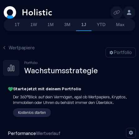
Suchen
1T
1W
1M
3M
1J
YTD
Max
Wertpapiere
Portfolio
Portfolio
Wachstumsstrategie
Starte jetzt mit
deinem
Portfolio
Der 360°Blick auf dein Vermögen, egal ob Wertpapiere, Kryptos,
Immobilien oder Uhren du behälst immer den Überblick.
Kostenlos starten
Performance
Wertverlauf