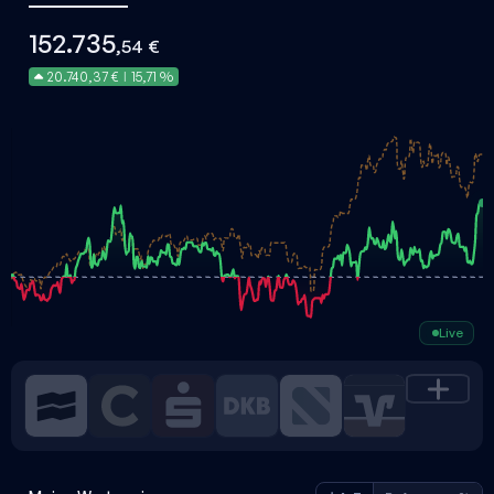
152.735
,54 €
20.740,37 €
15,71 %
|
Live