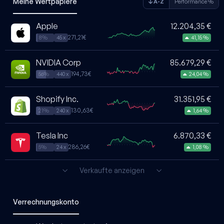
Meine Wertpapiere
A-Z
Performance %
Apple
12.204,35 €
271,21€
8%
45 x
41,15 %
NVIDIA Corp
85.679,29 €
194,73€
56%
440 x
24,04 %
Shopify Inc.
31.351,95 €
130,63€
21%
240 x
1,64 %
Tesla Inc
6.870,33 €
286,26€
5%
24 x
1,08 %
Verkaufte anzeigen
Verrechnungskonto