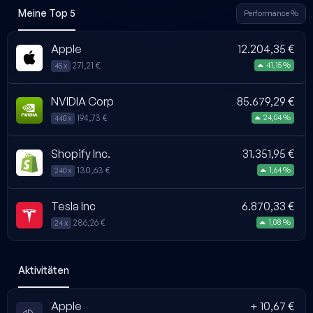
Meine Top 5
Performance %
Apple
12.204,35 €
271,21 €
41,15 %
45 x
NVIDIA Corp
85.679,29 €
194,73 €
24,04 %
440 x
Shopify Inc.
31.351,95 €
130,63 €
1,64 %
240 x
Tesla Inc
6.870,33 €
286,26 €
1,08 %
24 x
Aktivitäten
Apple
+ 10,67 €