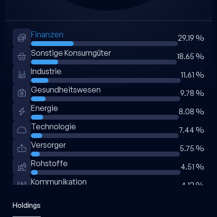
Finanzen
29.19 %
Sonstige Konsumgüter
18.65 %
Industrie
11.61 %
Gesundheitswesen
9.78 %
Energie
8.08 %
Technologie
7.44 %
Versorger
5.75 %
Rohstoffe
4.51 %
Kommunikation
4.12 %
Immobilien
0.87 %
Holdings