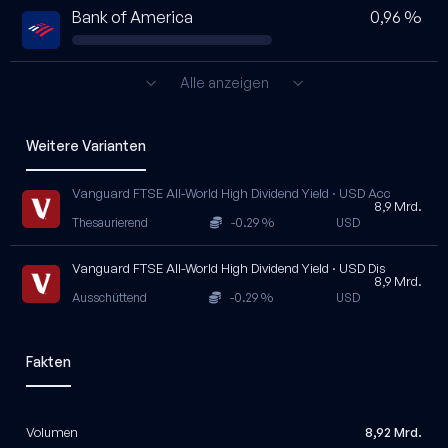
Bank of America
0,96 %
Alle anzeigen
Weitere Varianten
Vanguard FTSE All-World High Dividend Yield · USD Acc
8,9 Mrd.
Thesaurierend
-0.29 %
USD
Vanguard FTSE All-World High Dividend Yield · USD Dis
8,9 Mrd.
Ausschüttend
-0.29 %
USD
Fakten
Volumen
8,92 Mrd.