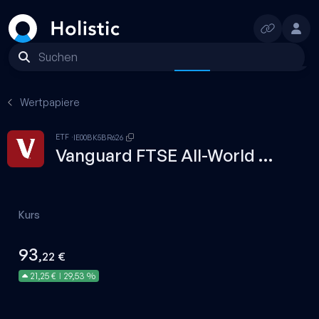
Suchen
1T
1W
1M
3M
1J
YTD
Max
Wertpapiere
ETF
IE00BK5BR626
Vanguard FTSE All-World High Dividend Yield · USD Acc
Kurs
93
,22 €
21,25 €
29,53 %
|