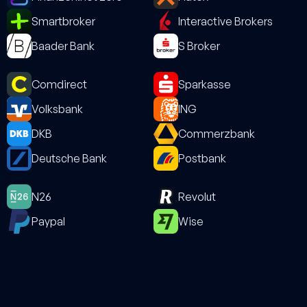
Smartbroker
Interactive Brokers
Baader Bank
S Broker
Comdirect
Sparkasse
Volksbank
ING
DKB
Commerzbank
Deutsche Bank
Postbank
N26
Revolut
Paypal
Wise