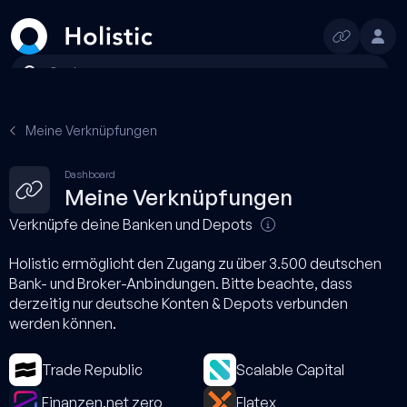
Suchen
1T
1W
1M
3M
1J
YTD
Max
Meine Verknüpfungen
Dashboard
Meine Verknüpfungen
Verknüpfe deine Banken und Depots
Holistic ermöglicht den Zugang zu über 3.500 deutschen
Bank- und Broker-Anbindungen. Bitte beachte, dass
derzeitig nur deutsche Konten & Depots verbunden
werden können.
Trade Republic
Scalable Capital
Finanzen.net zero
Flatex