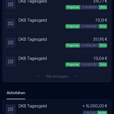
DKB Tagesgeld
319,77 €
Automatisch erstellt
Prognose
30.09.2027
Zins
DKB Tagesgeld
73,13 €
Automatisch erstellt
Prognose
30.06.2027
Zins
DKB Tagesgeld
317,95 €
Automatisch erstellt
Prognose
30.06.2027
Zins
DKB Tagesgeld
73,04 €
Automatisch erstellt
Prognose
31.03.2027
Zins
Alle anzeigen
Aktivitäten
DKB Tagesgeld
+ 15.000,00 €
11.05.2022
Konto