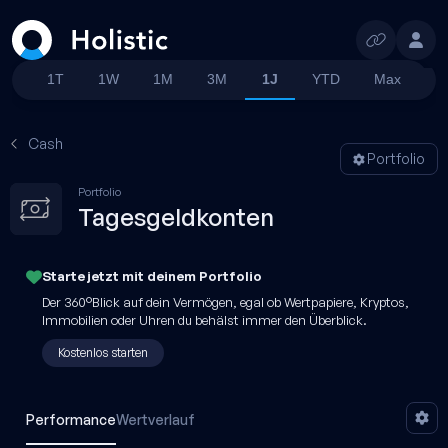
Suchen
1T
1W
1M
3M
1J
YTD
Max
Cash
Portfolio
Portfolio
Tagesgeldkonten
Starte jetzt mit
deinem
Portfolio
Der 360°Blick auf dein Vermögen, egal ob Wertpapiere, Kryptos,
Immobilien oder Uhren du behälst immer den Überblick.
Kostenlos starten
Performance
Wertverlauf