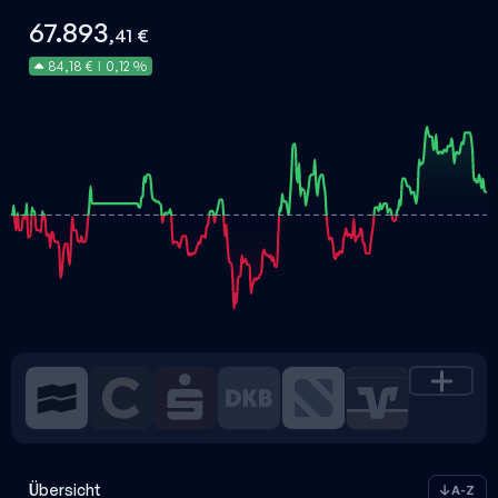
67.893
,41 €
84,18 €
0,12 %
|
Übersicht
A-Z