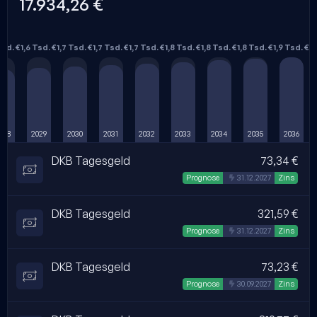
17.934,26 €
Tsd. €
1,6 Tsd. €
1,7 Tsd. €
1,7 Tsd. €
1,7 Tsd. €
1,8 Tsd. €
1,8 Tsd. €
1,8 Tsd. €
1,9 Tsd. €
028
2029
2030
2031
2032
2033
2034
2035
2036
DKB Tagesgeld
73,34 €
Automatisch erstellt
Prognose
31.12.2027
Zins
DKB Tagesgeld
321,59 €
Automatisch erstellt
Prognose
31.12.2027
Zins
DKB Tagesgeld
73,23 €
Automatisch erstellt
Prognose
30.09.2027
Zins