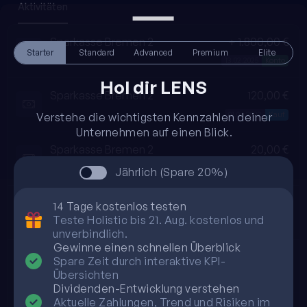
Aktivitäten
Sparkasse Bremen 2
+ 1.800,00 €
Starter
Standard
Advanced
Premium
Elite
13.02.2025
Konto
Hol dir LENS
Sparkasse Bremen 2
120,00 €
01.04.2022
Kauf
Verstehe die wichtigsten Kennzahlen deiner
Unternehmen auf einen Blick.
Sparkasse Bremen 2
20,00 €
01.02.2022
Kauf
Jährlich (Spare 20%)
Sparkasse Bremen 2
-80,00 €
14 Tage kostenlos testen
Teste Holistic bis 21. Aug. kostenlos und
01.12.2021
Verkauf
unverbindlich.
Gewinne einen schnellen Überblick
Sparkasse Bremen 2
200,00 €
Spare Zeit durch interaktive KPI-
Übersichten
01.10.2021
Kauf
Dividenden-Entwicklung verstehen
Aktuelle Zahlungen, Trend und Risiken im