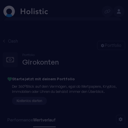
Suchen
1T
1W
1M
3M
1J
YTD
Max
Cash
Portfolio
Portfolio
Girokonten
Starte jetzt mit
deinem
Portfolio
Der 360°Blick auf dein Vermögen, egal ob Wertpapiere, Kryptos,
Immobilien oder Uhren du behälst immer den Überblick.
Kostenlos starten
Performance
Wertverlauf