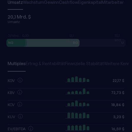
Umsatz
Wachstum
Gewinn
Cashflow
Eigenkapital
Mitarbeiter
20,1 Mrd. $
Umsatz
2,9 Mrd.
0,00
12,1
20,1
Mrd.
Mrd.
NG
F&E
BG
U
Multiples
Ertrag & Rentabilität
Finanzielle Stabilität
Weitere Kennz
KGV
22,17 $
KBV
72,73 $
KCV
18,84 $
KUV
3,23 $
EV/EBITDA
16,59 $