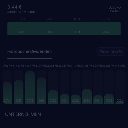
0,44 €
0,55 %
Rendite
Jährliche Dividende
0,44 €
0,44 €
0,44 €
0,44 €
Apr.
Juli
Okt.
Jan.
Historische Dividenden
Performance %
%
4,96 %
5,45 %
7,47 %
6,00 %
3,24 %
2,28 %
2,12 %
3,40 %
1,99 %
2,28 %
0,61 %
2016
2017
2018
2019
2020
2021
2022
2023
2024
2025
2026
UNTERNEHMEN