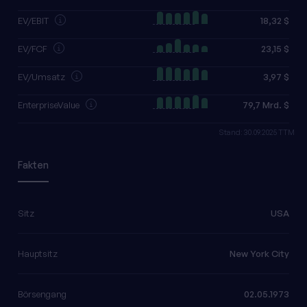
EV/EBIT
18,32 $
EV/FCF
23,15 $
EV/Umsatz
3,97 $
EnterpriseValue
79,7 Mrd. $
Stand: 30.09.2025 TTM
Fakten
Sitz
USA
Hauptsitz
New York City
Börsengang
02.05.1973