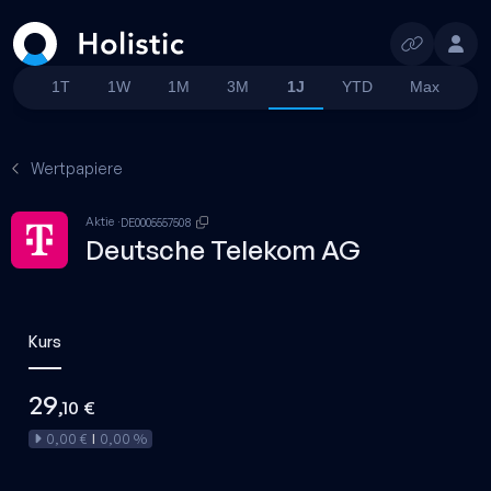
Suchen
1T
1W
1M
3M
1J
YTD
Max
Wertpapiere
Aktie
DE0005557508
Deutsche Telekom AG
Kurs
29
,10 €
0,00 €
0,00 %
|