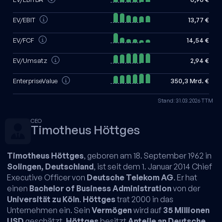
EV/EBIT
13,77 €
EV/FCF
14,54 €
EV/Umsatz
2,94 €
EnterpriseValue
350,3 Mrd. €
Stand: 31.03.2026 TTM
CEO
Timotheus Höttges
Timotheus Höttges
, geboren am 18. September 1962 in
Solingen, Deutschland
, ist seit dem 1. Januar 2014 Chief
Executive Officer von
Deutsche Telekom AG
. Er hat
einen
Bachelor of Business Administration
von der
Universität zu Köln
.
Höttges
trat 2000 in das
Unternehmen ein. Sein
Vermögen
wird auf
35 Millionen
USD
geschätzt.
Höttges
besitzt
Anteile an Deutsche