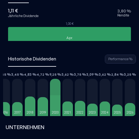
1,11 €
3,80 %
Rendite
Jährliche Dividende
1,00 €
Apr.
Historische Dividenden
Performance %
3,45 %
3,45 %
4,83 %
4,72 %
9,25 %
3,62 %
3,75 %
3,09 %
3,62 %
2,84 %
3,25 %
2016
2017
2018
2019
2020
2021
2022
2023
2024
2025
2026
UNTERNEHMEN