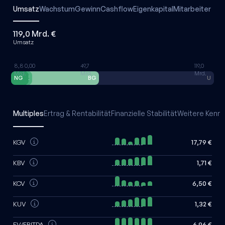
Umsatz
Wachstum
Gewinn
Cashflow
Eigenkapital
Mitarbeiter
119,0 Mrd. €
Umsatz
8,8
0,00
49,7
119,0
Mrd.
Mrd.
Mrd.
NG
F&E
BG
U
Multiples
Ertrag & Rentabilität
Finanzielle Stabilität
Weitere Kennz
KGV
17,79 €
KBV
1,71 €
KCV
6,50 €
KUV
1,32 €
EV/EBITDA
6,96 €