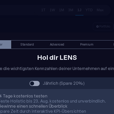
1T
1W
1M
3M
1J
YTD
Max
Portfolio
er
Standard
Advanced
Premium
Hol dir LENS
e die wichtigsten Kennzahlen deiner Unternehmen auf eine
b Wertpapiere, Kryptos, Immobilien oder Uhren du behälst immer de
Jährlich (Spare 20%)
4 Tage kostenlos testen
este Holistic bis 23. Aug. kostenlos und unverbindlich.
ewinne einen schnellen Überblick
pare Zeit durch interaktive KPI-Übersichten