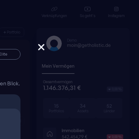
Verknüpfungen
So geht's
Instagram
Portfolio
Demo
moin@getholistic.de
Elite
Mein Vermögen
Gesamtvermögen
n Blick.
n
1.146.376,31 €
0,00 %
15
34
52
Portfolios
Assets
Länder
Immobilien
542.454,79 €
0,00 %