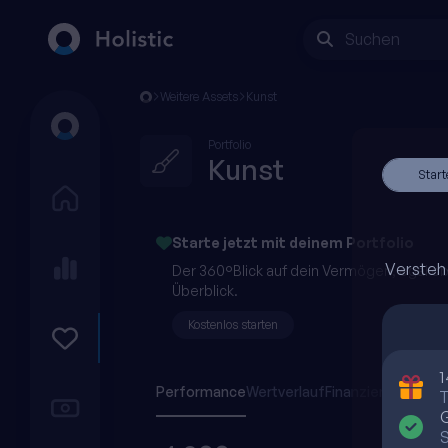
Suchen
Weitere Assets
Kunst
Portfolio
Kunst
Start
Starte jetzt mit
deinem
Portfolio
Versteh
Der 360°Blick auf dein Vermögen, egal o
Überblick.
Kostenlos starten
1
Performance
Wertverlauf
Finanzierung
T
G
S