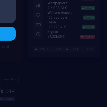
Wertpapiere
215.023,23 €
14,39 %
Weitere Assets
165.383,03 €
7,71 %
Cash
126.293,41 €
0,07 %
Krypto
97.221,85 €
47,88 %
erzeit
SYNC
LENS
aktiv
aktiv
Investition
00,00 €
00 %
0,00 €
|