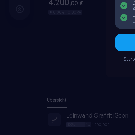
4.200
,00 €
D
A
0,00 €
0,00 %
|
Starte
Übersicht
Leinwand Graffiti Seen
4.200,00€
100%
1 x