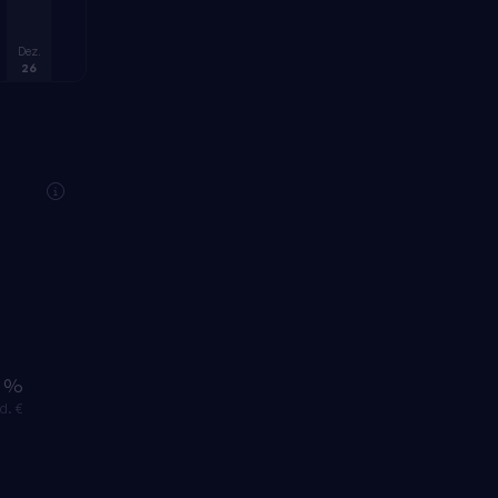
Dez.
26
0 %
d. €