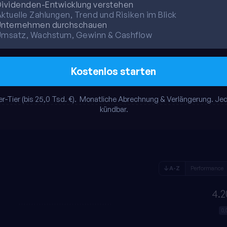
ividenden-Entwicklung verstehen
ktuelle Zahlungen, Trend und Risiken im Blick
Unternehmen durchschauen
Umsatz, Wachstum, Gewinn & Cashflow
Kostenlos starten
r-Tier (bis 25,0 Tsd. €). 
Monatliche
Abrechnung & Verlängerung. Jed
kündbar.
A-Z
Performance
4.2
0,