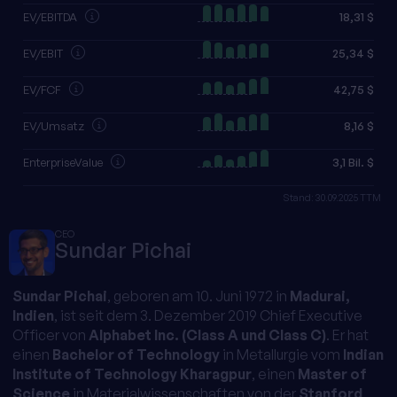
EV/EBITDA
18,31 $
EV/EBIT
25,34 $
EV/FCF
42,75 $
EV/Umsatz
8,16 $
EnterpriseValue
3,1 Bil. $
Stand: 30.09.2025 TTM
CEO
Sundar Pichai
Sundar Pichai
, geboren am 10. Juni 1972 in
Madurai,
Indien
, ist seit dem 3. Dezember 2019 Chief Executive
Officer von
Alphabet Inc. (Class A und Class C)
. Er hat
einen
Bachelor of Technology
in Metallurgie vom
Indian
Institute of Technology Kharagpur
, einen
Master of
Science
in Materialwissenschaften von der
Stanford