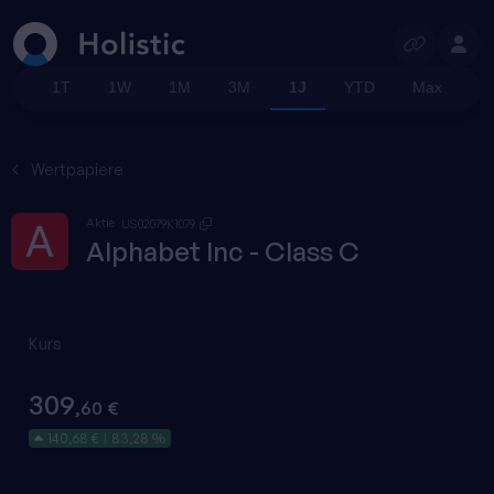
Suchen
1T
1W
1M
3M
1J
YTD
Max
Wertpapiere
Aktie
US02079K1079
Alphabet Inc - Class C
Kurs
309
,60 €
140,68 €
83,28 %
|