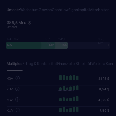
Umsatz
Wachstum
Gewinn
Cashflow
Eigenkapital
Mitarbeiter
385,5 Mrd. $
Umsatz
124,3 Mrd.
55,6
228,1
385,5
Mrd.
Mrd.
Mrd.
NG
F&E
BG
U
Multiples
Ertrag & Rentabilität
Finanzielle Stabilität
Weitere Kennz
KGV
24,18 $
KBV
8,54 $
KCV
41,20 $
KUV
7,86 $