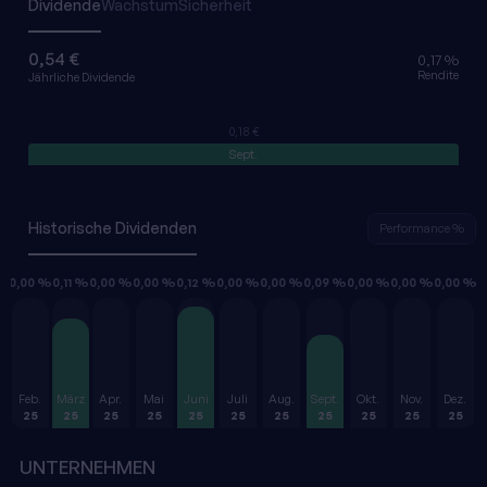
Dividende
Wachstum
Sicherheit
0,54 €
0,17 %
Rendite
Jährliche Dividende
0,18 €
Sept.
Historische Dividenden
Performance %
 %
0,00 %
0,11 %
0,00 %
0,00 %
0,12 %
0,00 %
0,00 %
0,09 %
0,00 %
0,00 %
0,00 %
Feb.
März
Apr.
Mai
Juni
Juli
Aug.
Sept.
Okt.
Nov.
Dez.
25
25
25
25
25
25
25
25
25
25
25
UNTERNEHMEN