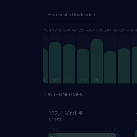
Historische Dividenden
,90 %
1,51 %
2,29 %
4,26 %
4,99 %
4,74 %
4,23 %
5,36 %
3,87 %
4,27 %
4,
2005
2006
2007
2008
2009
2010
2011
2012
2013
2014
2
UNTERNEHMEN
122,4 Mrd. €
Umsatz
10,2
0,00
113,4
122,4
Mrd.
Mrd.
Mrd.