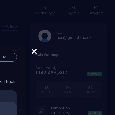
Verknüpfungen
So geht's
Instagram
Portfolio
Demo
moin@getholistic.de
Mein Vermögen
Elite
Gesamtvermögen
1.142.486,80 €
20,02 %
n Blick.
15
34
52
Portfolios
Assets
Länder
Immobilien
542.454,79 €
0,86 %