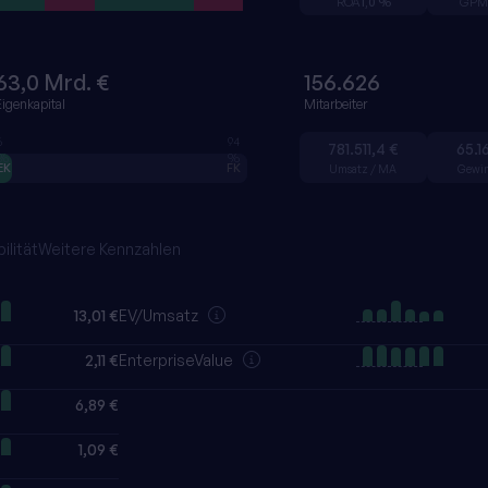
ROA
1,0 %
GPM
63,0 Mrd. €
156.626
Eigenkapital
Mitarbeiter
6
94
781.511,4 €
65.1
%
%
EK
FK
Umsatz / MA
Gewi
ilität
Weitere Kennzahlen
13,01 €
EV/Umsatz
2,11 €
EnterpriseValue
6,89 €
1,09 €