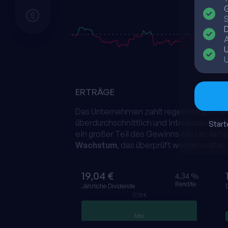
G
S
D
A
ERTRÄGE
Das Unternehmen zahlt regelmäßig eine
überdurchschnittlich und interessant f
Starte
ein großer Teil des Gewinns wird an Akt
Wachstum
, das überprüft werden sollte.
19,04 €
4,34 %
Rendite
Jährliche Dividende
17,10 €
Mai