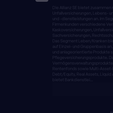
Die Allianz SE bietet zusammen 
Unfallversicherungen, Lebens- 
und -dienstleistungen an. Im Se
Firmenkunden verschiedene Versi
Kaskoversicherungen, Unfallvers
Sachversicherungen, Rechtsschu
Das Segment Leben/Kranken bie
auf Einzel- und Gruppenbasis an,
und anlageorientierte Produkte 
Pflegeversicherungsprodukte. Da
Vermögensverwaltungsprodukte un
Rentenfonds sowie Multi-Asset-F
Debt/Equity, Real Assets, Liquid
bietet Bankdienstlei...
Ak