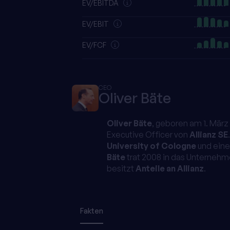
EV/EBITDA
EV/EBIT
EV/FCF
CEO
Oliver Bäte
Oliver Bäte
, geboren am 1. März
Executive Officer von
Allianz SE
University of Cologne
und ein
Bäte
trat 2008 in das Unternehm
besitzt
Anteile an Allianz
.
Fakten