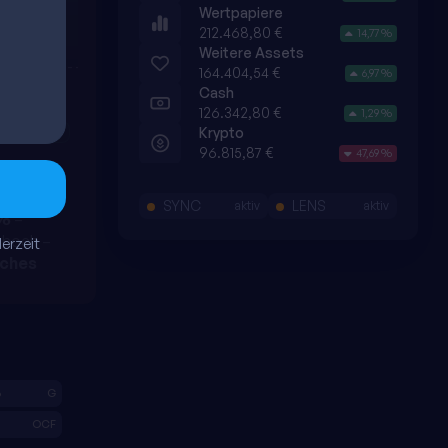
Wertpapiere
212.468,80 €
14,77 %
Weitere Assets
164.404,54 €
6,97 %
Cash
126.342,80 €
1,29 %
Live
Krypto
96.815,87 €
47,69 %
SYNC
LENS
aktiv
aktiv
%
–
 hoch –
erzeit
iches
%
G
OCF