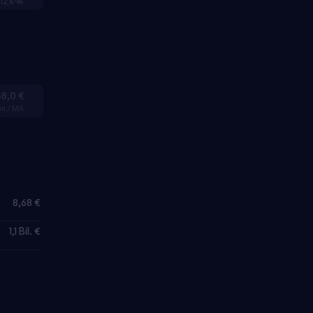
12,6 %
68,0 €
nn / MA
8,68 €
1,1 Bil. €