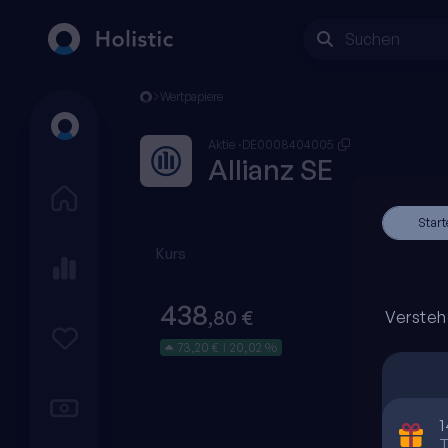
Suchen
Wertpapiere
Aktie
DE0008404005
Allianz SE
Start
Kurs
438
,80 €
Versteh
73,20 €
20,02 %
|
1
T