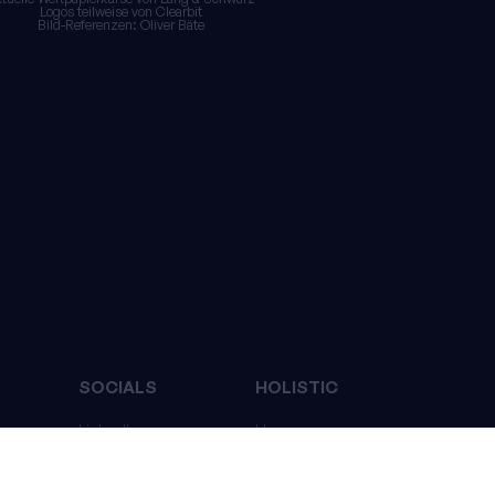
Logos teilweise von
Clearbit
Bild-Referenzen:
Oliver Bäte
SOCIALS
HOLISTIC
LinkedIn
Homepage
Instagram
Über Uns