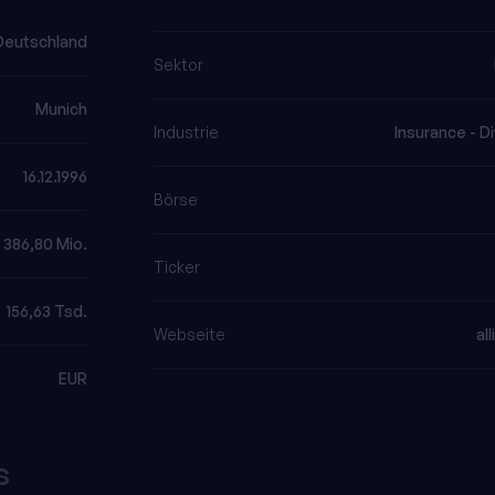
Deutschland
Sektor
Munich
Industrie
Insurance - Di
16.12.1996
Börse
386,80 Mio.
Ticker
156,63 Tsd.
Webseite
al
EUR
s