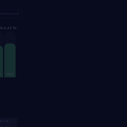
erformance €
 %
4,43 %
5
2026
8,3 %