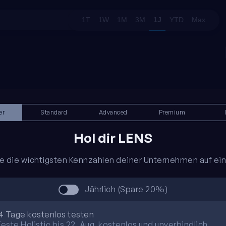
1T
1W
1M
3M
1J
YTD
Max
er
Standard
Advanced
Premium
Hol dir LENS
e die wichtigsten Kennzahlen deiner Unternehmen auf eine
Jährlich (Spare 20%)
4 Tage kostenlos testen
este Holistic bis 22. Aug. kostenlos und unverbindlich.