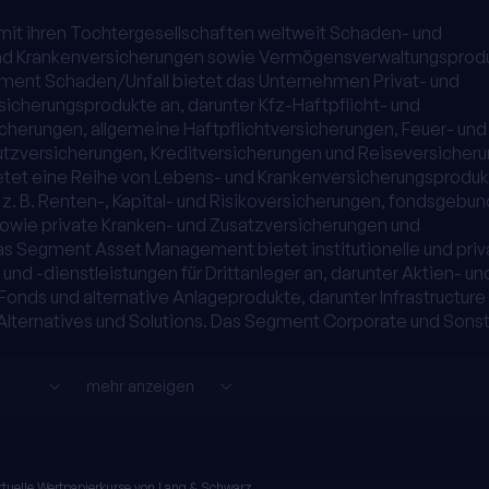
mit ihren Tochtergesellschaften weltweit Schaden- und
und Krankenversicherungen sowie Vermögensverwaltungsprod
gment Schaden/Unfall bietet das Unternehmen Privat- und
cherungsprodukte an, darunter Kfz-Haftpflicht- und
icherungen, allgemeine Haftpflichtversicherungen, Feuer- und
tzversicherungen, Kreditversicherungen und Reiseversicheru
tet eine Reihe von Lebens- und Krankenversicherungsprodu
 z. B. Renten-, Kapital- und Risikoversicherungen, fondsgebu
sowie private Kranken- und Zusatzversicherungen und
s Segment Asset Management bietet institutionelle und priv
d -dienstleistungen für Drittanleger an, darunter Aktien- un
onds und alternative Anlageprodukte, darunter Infrastructure
 Alternatives und Solutions. Das Segment Corporate und Sons
mehr anzeigen
tuelle Wertpapierkurse von
Lang & Schwarz