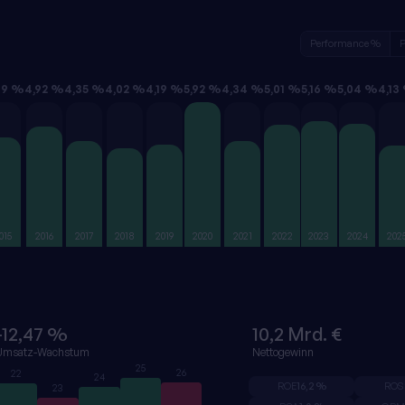
Performance %
P
49 %
4,92 %
4,35 %
4,02 %
4,19 %
5,92 %
4,34 %
5,01 %
5,16 %
5,04 %
4,13
015
2016
2017
2018
2019
2020
2021
2022
2023
2024
202
-12,47 %
10,2 Mrd. €
Umsatz-Wachstum
Nettogewinn
25
26
22
24
ROE
16,2 %
ROS
23