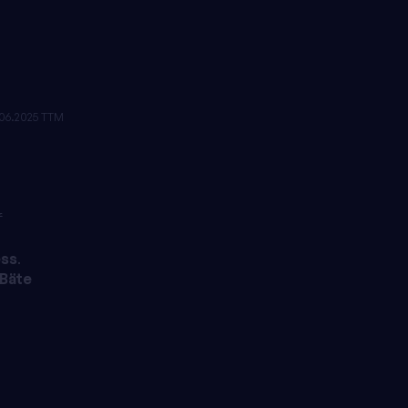
.06.2025 TTM
f
ess
.
Bäte